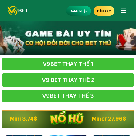
Skip
to
ĐĂNG NHẬP
ĐĂNG KÝ
content
V9BET THAY THẾ 1
V9 BET THAY THẾ 2
V9BET THAY THẾ 3
Mini 3.74$
Minor 27.96$