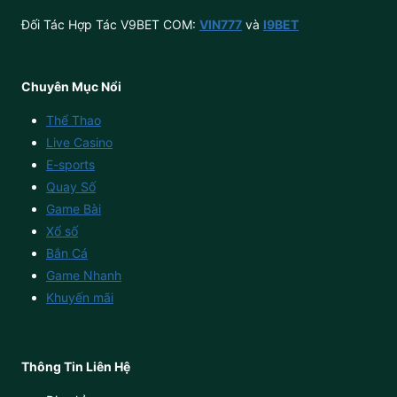
Đối Tác Hợp Tác V9BET COM:
VIN777
và
I9BET
Chuyên Mục Nổi
Thể Thao
Live Casino
E-sports
Quay Số
Game Bài
Xổ số
Bắn Cá
Game Nhanh
Khuyến mãi
Thông Tin Liên Hệ