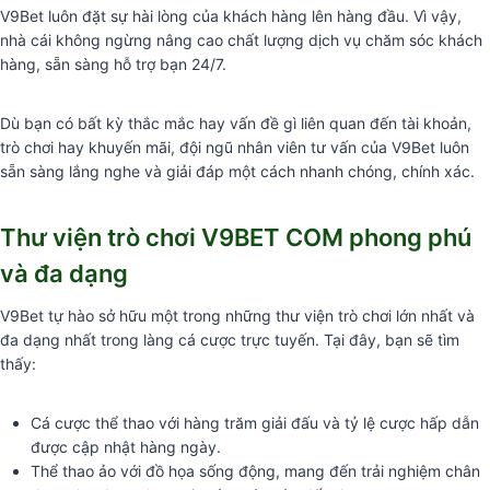
V9Bet luôn đặt sự hài lòng của khách hàng lên hàng đầu. Vì vậy,
nhà cái không ngừng nâng cao chất lượng dịch vụ chăm sóc khách
hàng, sẵn sàng hỗ trợ bạn 24/7.
Dù bạn có bất kỳ thắc mắc hay vấn đề gì liên quan đến tài khoản,
trò chơi hay khuyến mãi, đội ngũ nhân viên tư vấn của V9Bet luôn
sẵn sàng lắng nghe và giải đáp một cách nhanh chóng, chính xác.
Thư viện trò chơi V9BET COM phong phú
và đa dạng
V9Bet tự hào sở hữu một trong những thư viện trò chơi lớn nhất và
đa dạng nhất trong làng cá cược trực tuyến. Tại đây, bạn sẽ tìm
thấy:
Cá cược thể thao với hàng trăm giải đấu và tỷ lệ cược hấp dẫn
được cập nhật hàng ngày.
Thể thao ảo với đồ họa sống động, mang đến trải nghiệm chân