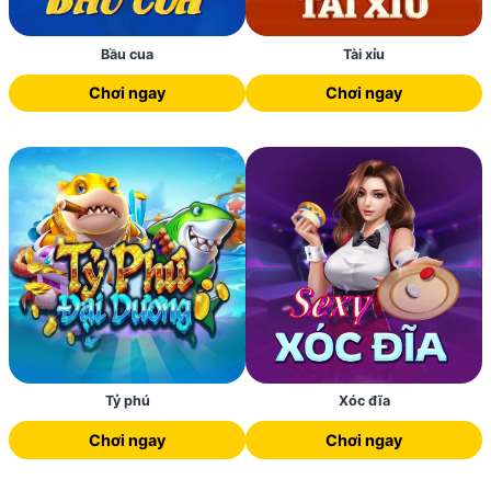
Bầu cua
Tài xỉu
Chơi ngay
Chơi ngay
Tỷ phú
Xóc đĩa
Chơi ngay
Chơi ngay