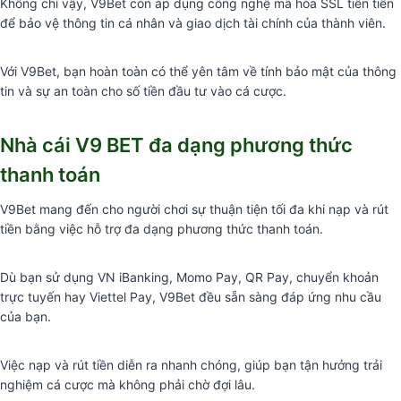
Không chỉ vậy, V9Bet còn áp dụng công nghệ mã hóa SSL tiên tiến
để bảo vệ thông tin cá nhân và giao dịch tài chính của thành viên.
Với V9Bet, bạn hoàn toàn có thể yên tâm về tính bảo mật của thông
tin và sự an toàn cho số tiền đầu tư vào cá cược.
Nhà cái V9 BET đa dạng phương thức
thanh toán
V9Bet mang đến cho người chơi sự thuận tiện tối đa khi nạp và rút
tiền bằng việc hỗ trợ đa dạng phương thức thanh toán.
Dù bạn sử dụng VN iBanking, Momo Pay, QR Pay, chuyển khoản
trực tuyến hay Viettel Pay, V9Bet đều sẵn sàng đáp ứng nhu cầu
của bạn.
Việc nạp và rút tiền diễn ra nhanh chóng, giúp bạn tận hưởng trải
nghiệm cá cược mà không phải chờ đợi lâu.