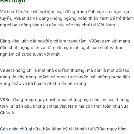
Kết luận
Với hơn 12 năm kinh nghiệm hoạt động trong lĩnh vực cá cược trực
tuyến, V9Bet đã và đang không ngừng hoàn thiện mình để trở thành
người bạn đồng hành tin cậy của các tay chơi tại Việt Nam.
Bằng việc luôn đặt người chơi làm trọng tâm, V9Bet cam kết mang
đến chất lượng dịch vụ tốt nhất, sự minh bạch cao nhất và trải
nghiệm cá cược tuyệt vời nhất.
V9Bet không chỉ là một nhà cái tầm thường, mà còn là một đối tác
đáng tin cậy trong ngành cá cược trực tuyến. Với những bước tiến
vững chắc và kế hoạch phát triển bền vững
V9Bet đang từng ngày chinh phục những mục tiêu lớn hơn, hướng
tới vị trí dẫn đầu không chỉ tại Việt Nam mà còn trên toàn khu vực
Châu Á.
Còn chần chừ gì nữa, hãy đăng ký tài khoản tại V9Bet ngay hôm