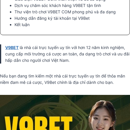
Dịch vụ chăm sóc khách hàng V9BET tận tình
Thư viện trò chơi V9BET COM phong phú và đa dạng
Hướng dẫn đăng ký tài khoản tại V9Bet
Kết luận
V9BET
là nhà cái trực tuyến uy tín với hơn 12 năm kinh nghiệm,
cung cấp môi trường cá cược an toàn, đa dạng trò chơi và ưu đãi
hấp dẫn cho người chơi Việt Nam.
Nếu bạn đang tìm kiếm một nhà cái trực tuyến uy tín để thỏa mãn
niềm đam mê cá cược, V9Bet chính là địa chỉ dành cho bạn.