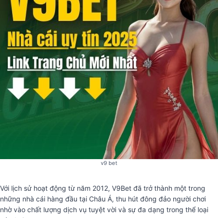
v9 bet
Với lịch sử hoạt động từ năm 2012, V9Bet đã trở thành một trong
những nhà cái hàng đầu tại Châu Á, thu hút đông đảo người chơi
nhờ vào chất lượng dịch vụ tuyệt vời và sự đa dạng trong thể loại