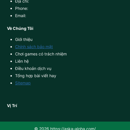
Địa chỉ:
Phone:
Email:
Về Chúng Tôi
Giới thiệu
Chính sách bảo mật
Chơi games có trách nhiệm
Liên hệ
Điều khoản dịch vụ
Tổng hợp bài viết hay
Sitemap
Vị Trí
© 2026 https://aska-aloha.com/